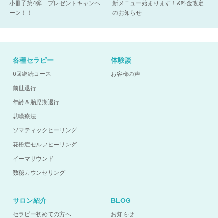
小冊子第4弾 プレゼントキャンペ
新メニュー始まります！&料金改定
ーン！！
のお知らせ
各種セラピー
体験談
6回継続コース
お客様の声
前世退行
年齢＆胎児期退行
悲嘆療法
ソマティックヒーリング
花粉症セルフヒーリング
イーマサウンド
数秘カウンセリング
サロン紹介
BLOG
セラピー初めての方へ
お知らせ