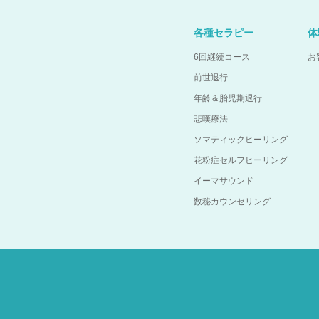
各種セラピー
体
6回継続コース
お
前世退行
年齢＆胎児期退行
悲嘆療法
ソマティックヒーリング
花粉症セルフヒーリング
イーマサウンド
数秘カウンセリング