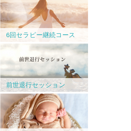
自
妙
考
6回セラピー継続コース
、
前世退行セッション
。
え
っ