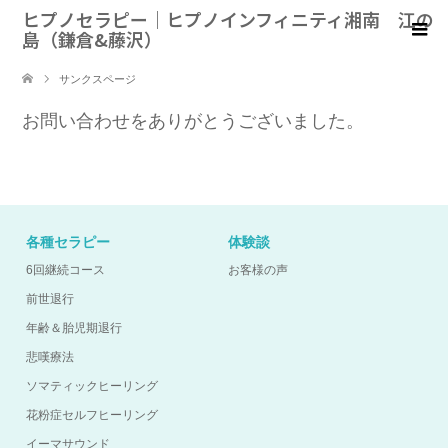
ヒプノセラピー｜ヒプノインフィニティ湘南 江の
島（鎌倉&藤沢）
サンクスページ
お問い合わせをありがとうございました。
各種セラピー
体験談
6回継続コース
お客様の声
前世退行
年齢＆胎児期退行
悲嘆療法
ソマティックヒーリング
花粉症セルフヒーリング
イーマサウンド