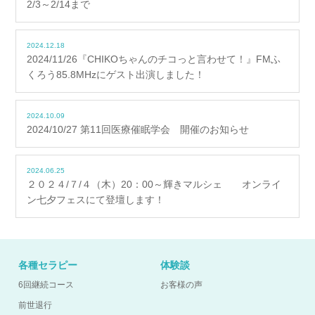
2/3～2/14まで
2024.12.18
2024/11/26『CHIKOちゃんのチコっと言わせて！』FMふ
くろう85.8MHzにゲスト出演しました！
2024.10.09
2024/10/27 第11回医療催眠学会 開催のお知らせ
2024.06.25
２０２４/７/４（木）20：00～輝きマルシェ オンライ
ン七夕フェスにて登壇します！
各種セラピー
体験談
6回継続コース
お客様の声
前世退行